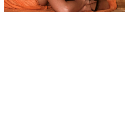
Gutscheine
24 Stunden am Tag Geschenke kaufen ohne
Warteschlange - Nutzen Sie die Vorteile unserer Online-
Bestellung!
Gutschein kaufen
Klutensee-Bad